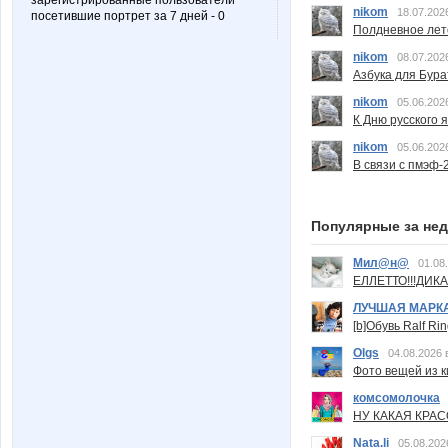
зарегистрированные пользователи
nikom
18.07.202
посетившие портрет за 7 дней - 0
Полдневное лет
nikom
08.07.202
Азбука для Бура
nikom
05.06.202
К Дню русского 
nikom
05.06.202
В связи с пмэф-
Популярные за не
Мил@н@
01.08
ЕЛЛЕТТО!!!ДИК
ЛУЧШАЯ МАРК
[b]Обувь Ralf Ri
Olgs
04.08.2026 
Фото вещей из ки
комсомолочка
НУ КАКАЯ КРАСОТ
Nata.li
05.08.202