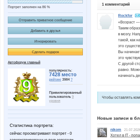
1 комментарий
Портрет заполнен на 86 %
Rockfor
Отправить приватное сообщение
«Возраст — 
Таким образ
Добавить в друзья
в мозгу. На
такой, как 
Игнорировать
это существу
Вы начинает
Сделать подарок
это чувству
Автофорум главный
С другой ст
равно. Можн
популярность:
7428 место
начинать де
рейтинг
3984
?
Привилегированный
пользователь
9
Чтобы оставлять ко
уровня
Новые записи в бл
Статистика портрета:
nikom
21.07.202
сейчас просматривают портрет - 0
Хотел в IT - поп